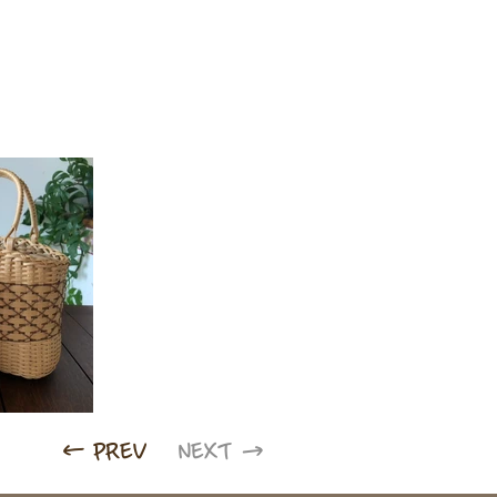
← PREV
NEXT →