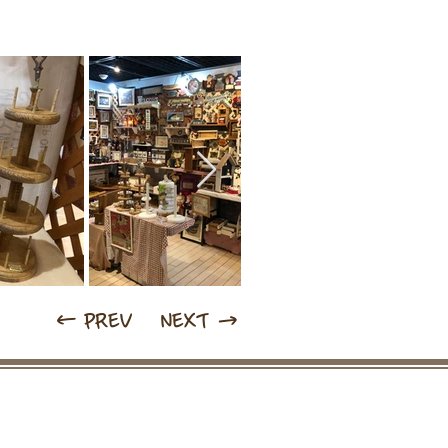
← PREV
NEXT →