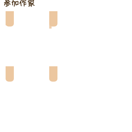
参加作家
SUGAR POP
at one time
cocomoco
handmade*RinRin*
Show More