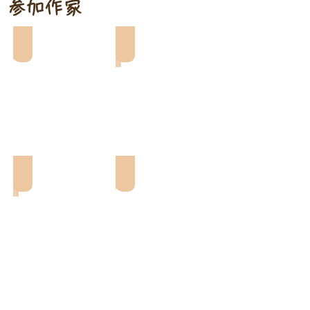
参加作家
SUGAR POP
at one time
Fleur de coco
Ru-m
Show More